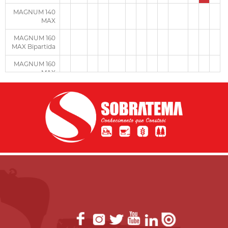
MAGNUM 140
MAX
MAGNUM 160
MAX Bipartida
MAGNUM 160
MAX
BE TOWER
CARBON T-
BOX 160
X PRESS
CIBER
USINA DE
ASFALTO
MÓVEL
CONTÍNUA
iNOVA 1000
USINA DE