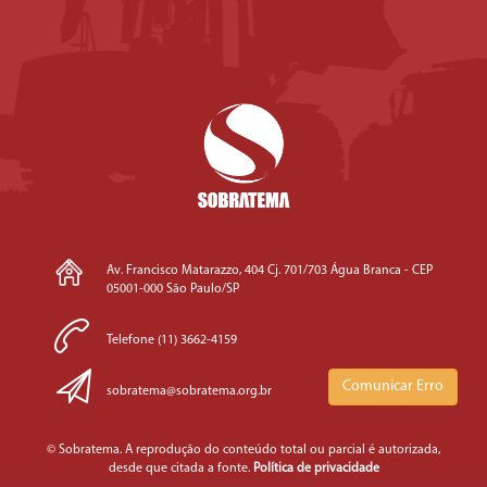
ASFALTO
MÓVEL
CONTÍNUA
iNOVA 1200
USINA DE
ASFALTO
MÓVEL
CONTÍNUA
iNOVA 1500C
USINA DE
ASFALTO
MÓVEL
CONTÍNUA
Av. Francisco Matarazzo, 404 Cj. 701/703 Água Branca - CEP
iNOVA 1502
05001-000 São Paulo/SP
USINA DE
ASFALTO
Telefone (11) 3662-4159
MÓVEL
CONTÍNUA
Comunicar Erro
sobratema@sobratema.org.br
iNOVA 2000
MARGUI
© Sobratema. A reprodução do conteúdo total ou parcial é autorizada,
desde que citada a fonte.
Política de privacidade
Usina Asfalto