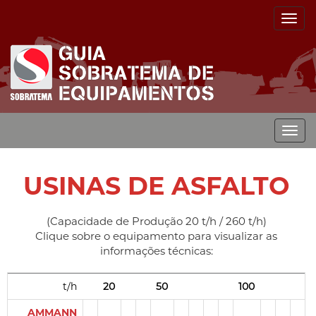
Togg
navig
Togg
navig
USINAS DE ASFALTO
(Capacidade de Produção 20 t/h / 260 t/h)
Clique sobre o equipamento para visualizar as
informações técnicas:
t/h
20
50
100
AMMANN