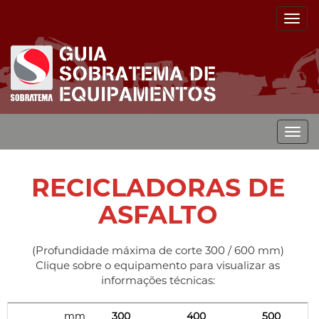
Togg
navig
Togg
navig
RECICLADORAS DE
ASFALTO
(Profundidade máxima de corte 300 / 600 mm)
Clique sobre o equipamento para visualizar as
informações técnicas:
mm
300
400
500