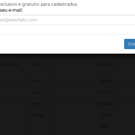
xclusivo e gratuito para cadastrados.
seu e-mail:
bar
250,00
Bomba de centro fechado com pressã
compensados
l/min
120,00
Co
res
osição de
mm
3.980,00
mm
365,00
mm
2.831,00
mm
3.385,00
Graus
40,00
Zbar