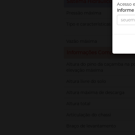
Sistema Hidráulico
Acesso e
Informe 
Pressão máxima
Tipo e características
Vazão máxima
Informações Complementa
Altura do pino da caçamba na p
elevação máxima
Altura livre do solo
Altura máxima de descarga
Altura total
Articulação do chassi
Braço de levantamento