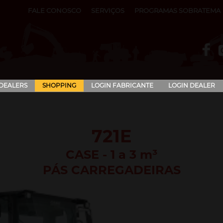
FALE CONOSCO
SERVIÇOS
PROGRAMAS SOBRATEMA
 DEALERS
SHOPPING
LOGIN FABRICANTE
LOGIN DEALER
721E
CASE - 1 a 3 m³
PÁS CARREGADEIRAS