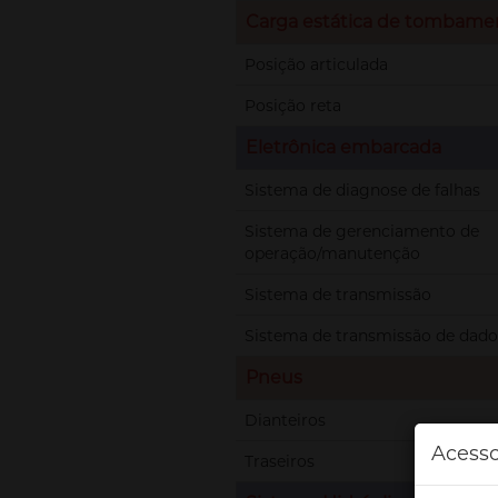
Carga estática de tombame
Posição articulada
Posição reta
Eletrônica embarcada
Sistema de diagnose de falhas
Sistema de gerenciamento de
operação/manutenção
Sistema de transmissão
Sistema de transmissão de dado
Pneus
Dianteiros
Acesso
Traseiros