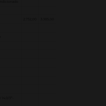
ndicionado
2.732,00
3.385,00
o
 14,0/3ª-