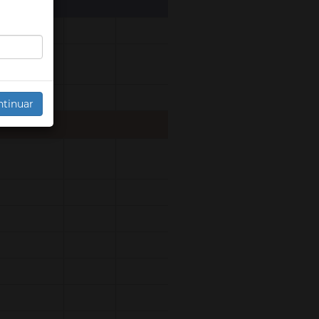
o e fluxo
ntinuar