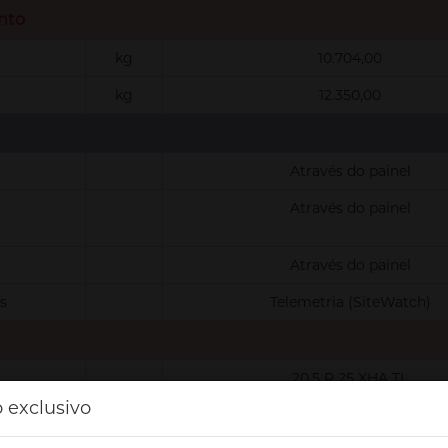
nto
kg
10.704,00
kg
12.350,00
Através do painel
Através do painel
Através do painel
s
Telemetria (SiteWatch)
20.5 R 25 XHA TL
 exclusivo
20.5 R 25 XHA TL