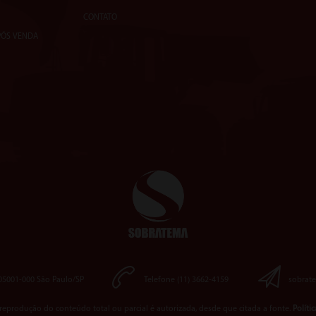
CONTATO
PÓS VENDA
 05001-000 São Paulo/SP
Telefone (11) 3662-4159
sobrat
reprodução do conteúdo total ou parcial é autorizada, desde que citada a fonte.
Políti