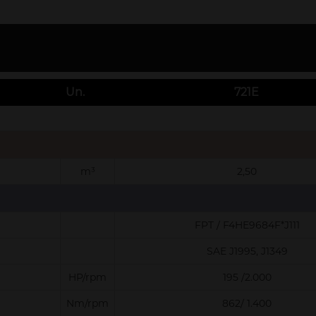
Un.
721E
m³
2,50
FPT / F4HE9684F*J111
SAE J1995, J1349
HP/rpm
195 /2.000
Nm/rpm
862/ 1.400