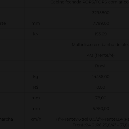
Cabine fechada ROPS/FOPS com ar co
3295800
rte
mm
7.799,00
kN
153,69
Multidisco em banho de óle
4/3 (frente/ré)
Brasil
kg
14.156,00
R$
0,00
mm
78,00
mm
5.750,00
marcha
km/h
(1ª-Frente7,6 ;Ré 8,0/2ª-Frente13,4 ;Ré
Frente24,6 ;Ré 25,8/4ª - 37,8)