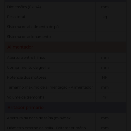
Dimensões (CxLxA)
mm
18
Peso total
kg
49
Sistema de abatimento de pó
Sistema de acionamento
Hi
Alimentador
Abertura entre trilhos
mm
Comprimento da grelha
mm
Potência dos motores
HP
Tamanho máximo de alimentação - Alimentador
mm
Volume da tremonha
m³
Britador primário
Abertura da boca de saída (min/máx)
mm
Diâmetro externo da polia - Britator primário
mm