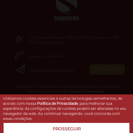
Av. Francisco Matarazzo, 404 Cj. 701/703 Água Branca - CEP
05001-000 São Paulo/SP
Telefone (11) 3662-4159
Comunicar Erro
sobratema@sobratema.org.br
© Sobratema. A reprodução do conteúdo total ou parcial é autorizada,
desde que citada a fonte.
Política de privacidade
Utilizamos cookies essenciais e outras tecnologias semelhantes, de
acordo com nossa
Política de Privacidade
, para melhorar sua
experiência. As configurações de cookies podem ser alteradas no seu
navegador da web. Ao continuar navegando, você concorda com
essas condições.
PROSSEGUIR