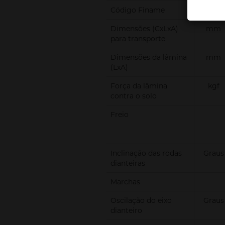
Código Finame
Dimensões (CxLxA)
mm
para transporte
Dimensões da lâmina
mm
(LxA)
Força da lâmina
kgf
contra o solo
Freio
Inclinação das rodas
Graus
dianteiras
Marchas
Oscilação do eixo
Graus
dianteiro