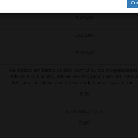
Co
3295680
8.534,00
3.658,00
74.320,00
Multidisco em banho de óleo, com circuitos independentes
lado do eixo e acumuladores de nitrogênio (serviço). De a
elétrico, atuando no disco de saída da transmissão (estac
15,30
6 à frente / 3 à ré
20,00