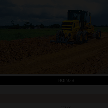
RG140.B
173,00