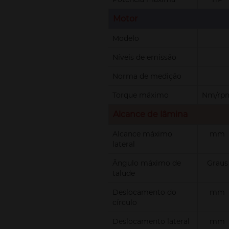
Motor
Modelo
Níveis de emissão
Norma de medição
Torque máximo
Nm/rp
Alcance de lâmina
Alcance máximo
mm
lateral
Ângulo máximo de
Graus
talude
Deslocamento do
mm
círculo
Deslocamento lateral
mm