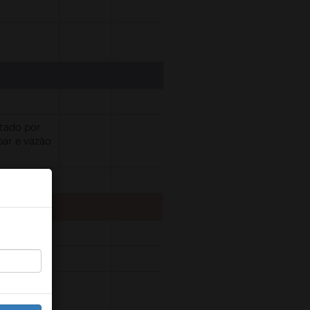
ntado por
ar e vazão
o itens de