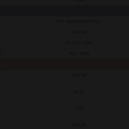
FPT F4HE9687W*J104
TIER III
(*) SAE J1995
m
758 / 1.500
1.912,00
90,00
0,00
686,00