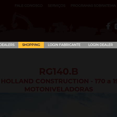
FALE CONOSCO
SERVIÇOS
PROGRAMAS SOBRATEMA
 DEALERS
SHOPPING
LOGIN FABRICANTE
LOGIN DEALER
RG140.B
HOLLAND CONSTRUCTION - 170 a 1
MOTONIVELADORAS