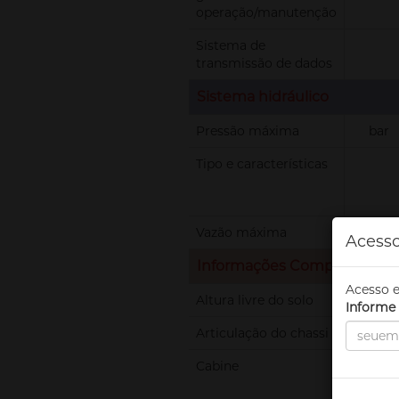
operação/manutenção
Sistema de
transmissão de dados
Sistema hidráulico
Pressão máxima
bar
Tipo e características
Vazão máxima
l/min
Acesso
Informações Complementa
Acesso e
Altura livre do solo
mm
Informe 
Articulação do chassi
Graus
Cabine