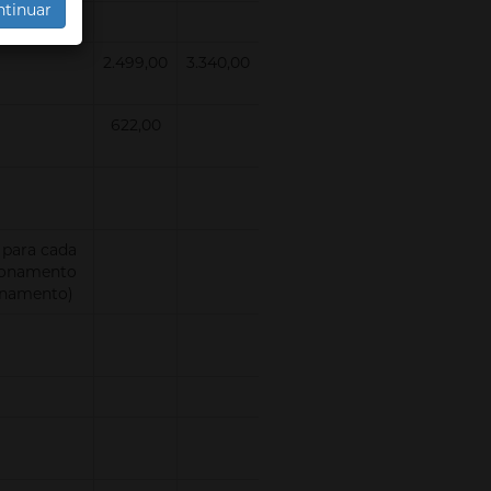
ntinuar
2.499,00
3.340,00
622,00
 para cada
cionamento
ionamento)