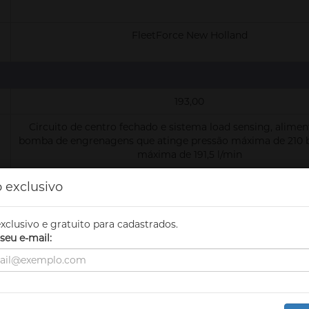
FleetForce New Holland
193,00
Circuito de centro fechado e sistema load sensing, alime
bomba de engrenagens que atinge pressão máxima de 210 b
máxima de 191,5 l/min
186,00
 exclusivo
res
xclusivo e gratuito para cadastrados.
374,00
seu e-mail:
25,00
Fechada com sistema HVAC, com proteção ROPS/FOPS com
série