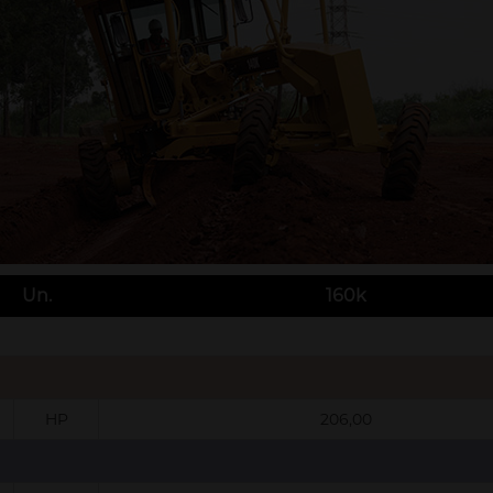
Un.
160k
HP
206,00