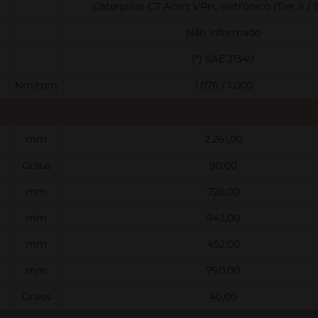
Caterpillar C7 Acert VPH, eletrônico (Tier II / S
Não informado
(*) SAE J1349
Nm/rpm
1.076 / 1.000
mm
2.261,00
Graus
90,00
mm
728,00
mm
943,00
mm
452,00
mm
790,00
Graus
40,00