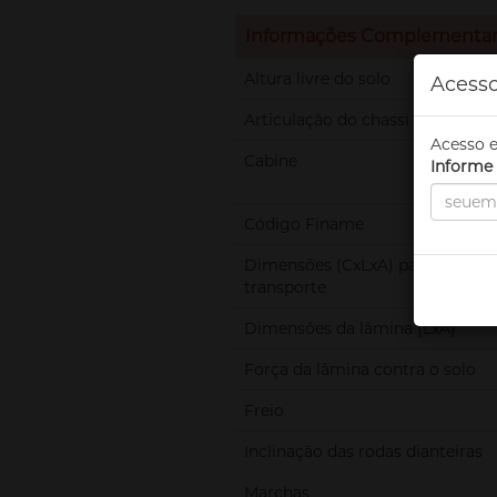
Informações Complementa
Altura livre do solo
Acesso
Articulação do chassi
Acesso e
Cabine
Informe 
Código Finame
Dimensões (CxLxA) para
transporte
Dimensões da lâmina (LxA)
Força da lâmina contra o solo
Freio
Inclinação das rodas dianteiras
Marchas