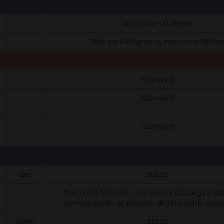
Tipo V, com 11 dentes
Tipo paralelogramo, com nove dentes
Standard
Standard
Standard
bar
255,00
De centro fechado, com sensor de carga e si
compensação de pressão, de prioridade prop
l/min
210,50