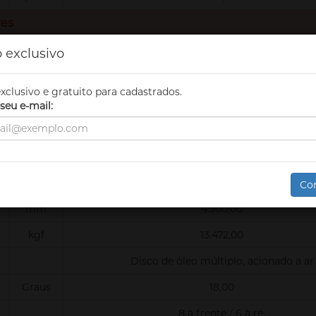
res
mm
362,00
 exclusivo
Graus
20,00
xclusivo e gratuito para cadastrados.
Fechada, com proteção ROPS/FOPS. Versão
seu e-mail:
condicionado
Não aplicável
mm
10.013,00
Co
mm
4.300,00
kgf
13.472,00
Disco de óleo múltiplo, acionado a ar
Graus
18,00
8 à frente / 6 à ré.