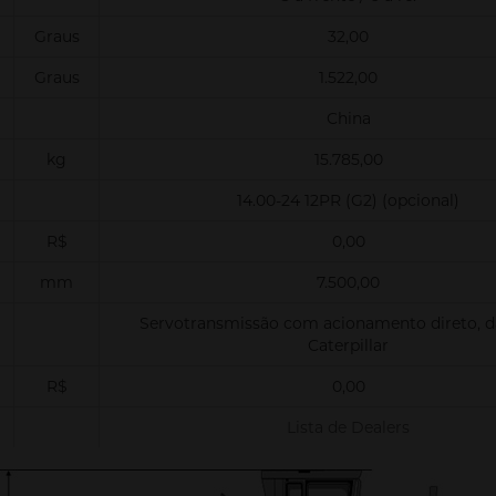
Graus
32,00
Graus
1.522,00
China
kg
15.785,00
14.00-24 12PR (G2) (opcional)
R$
0,00
mm
7.500,00
Servotransmissão com acionamento direto, 
Caterpillar
R$
0,00
Lista de Dealers