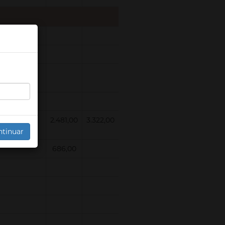
 com ar
2.481,00
3.322,00
ntinuar
686,00