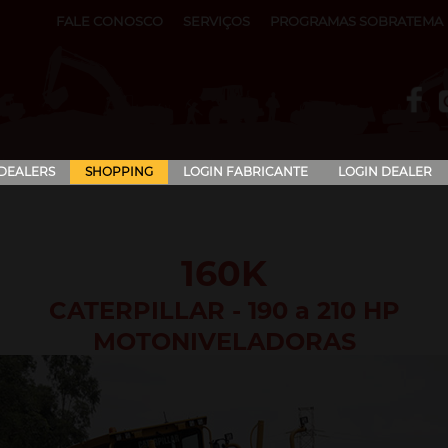
FALE CONOSCO
SERVIÇOS
PROGRAMAS SOBRATEMA
 DEALERS
SHOPPING
LOGIN FABRICANTE
LOGIN DEALER
160K
CATERPILLAR - 190 a 210 HP
MOTONIVELADORAS