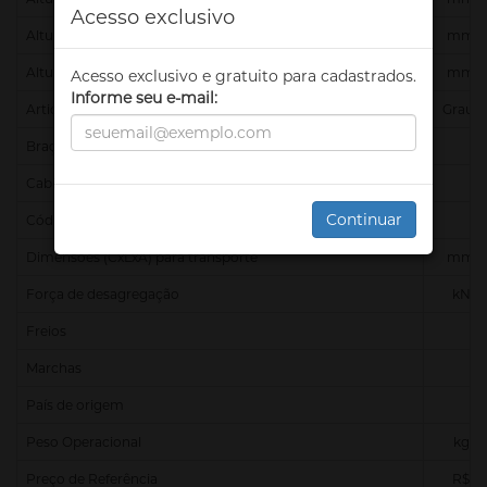
Acesso exclusivo
Altura máxima de descarga
mm
Altura total
mm
Acesso exclusivo e gratuito para cadastrados.
Informe seu e-mail:
Articulação do chassi
Graus
Braço de levantamento
Cabine
Continuar
Código Finame
Dimensões (CxLxA) para transporte
mm
Força de desagregação
kN
Freios
Marchas
País de origem
Peso Operacional
kg
Preço de Referência
R$