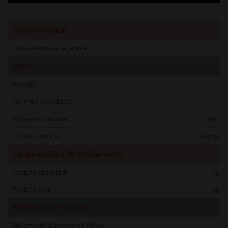
Carac.Principal
Capacidade da caçamba
m³
Motor
Modelo
Norma de medição
Potência máxima
HP/rpm
Torque máximo
Nm/rp
Carga estática de tombamento
Posição articulada
kg
Posição reta
kg
Eletrônica embarcada
Sistema de diagnose de falhas