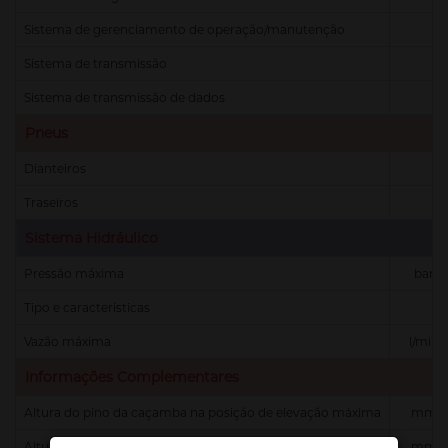
Sistema de gerenciamento de operação/manutenção
Sistema de transmissão
Sistema de transmissão de dados
Pneus
Dianteiros
Traseiros
Sistema Hidráulico
Pressão máxima
bar
Tipo e características
Vazão máxima
l/min
Informações Complementares
Altura do pino da caçamba na posição de elevação máxima
mm
Altura livre do solo
mm