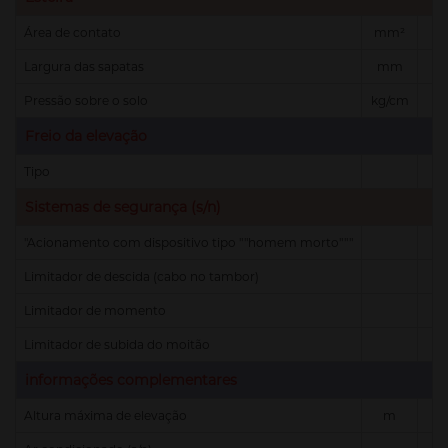
Área de contato
mm²
Largura das sapatas
mm
Pressão sobre o solo
kg/cm
Freio da elevação
Tipo
F
Sistemas de segurança (s/n)
"Acionamento com dispositivo tipo ""homem morto"""
Limitador de descida (cabo no tambor)
Limitador de momento
Limitador de subida do moitão
informações complementares
Altura máxima de elevação
m