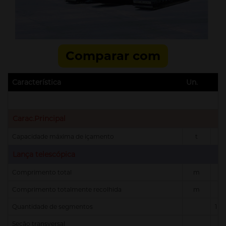
Comparar com
Característica
Un.
Carac.Principal
Capacidade máxima de içamento
t
Lança telescópica
Comprimento total
m
Comprimento totalmente recolhida
m
Quantidade de segmentos
1 s
Seção transversal